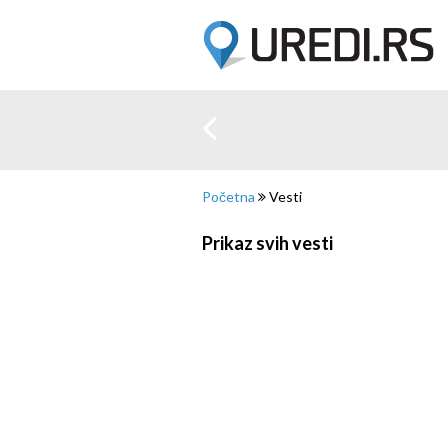
20°28'0" I
01
Početna
Vesti
Prikaz svih vesti