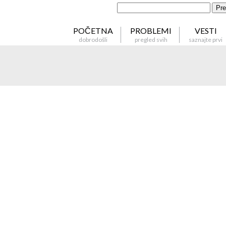
Kome da prijavim pojavu većeg broja pasa lutalica u 
Pre
.12.2015
POČETNA
PROBLEMI
VESTI
dobrodošli
pregled svih
saznajte prvi