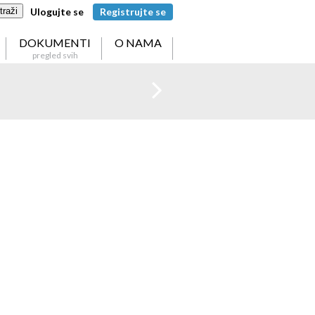
ulic...
traži
Ulogujte se
Registrujte se
DOKUMENTI
O NAMA
pregled svih